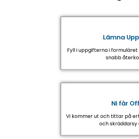
Lämna Uppg
Fyll i uppgifterna i formuläre
snabb återko
Ni får Of
Vi kommer ut och tittar på ert
och
skräddarsy e