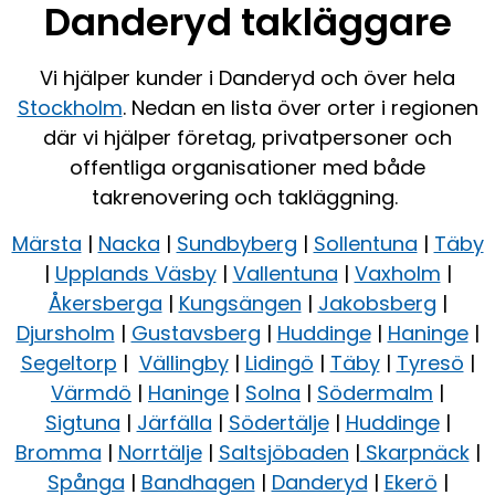
Danderyd takläggare
Vi hjälper kunder i Danderyd och över hela
Stockholm
. Nedan en lista över orter i regionen
där vi hjälper företag, privatpersoner och
offentliga organisationer med både
takrenovering och takläggning.
Märsta
|
Nacka
|
Sundbyberg
|
Sollentuna
|
Täby
|
Upplands Väsby
|
Vallentuna
|
Vaxholm
|
Åkersberga
|
Kungsängen
|
Jakobsberg
|
Djursholm
|
Gustavsberg
|
Huddinge
|
Haninge
|
Segeltorp
|
Vällingby
|
Lidingö
|
Täby
|
Tyresö
|
Värmdö
|
Haninge
|
Solna
|
Södermalm
|
Sigtuna
|
Järfälla
|
Södertälje
|
Huddinge
|
Bromma
|
Norrtälje
|
Saltsjöbaden
|
Skarpnäck
|
Spånga
|
Bandhagen
|
Danderyd
|
Ekerö
|