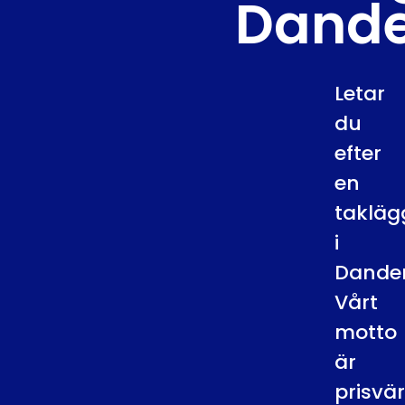
Dand
Letar
du
efter
en
takläg
i
Dande
Vårt
motto
är
prisvä