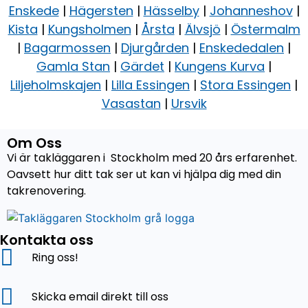
Enskede
|
Hägersten
|
Hässelby
|
Johanneshov
|
Kista
|
Kungsholmen
|
Årsta
|
Älvsjö
|
Östermalm
|
Bagarmossen
|
Djurgården
|
Enskededalen
|
Gamla Stan
|
Gärdet
|
Kungens Kurva
|
Liljeholmskajen
|
Lilla Essingen
|
Stora Essingen
|
Vasastan
|
Ursvik
Om Oss
Vi är takläggaren i Stockholm med 20 års erfarenhet.
Oavsett hur ditt tak ser ut kan vi hjälpa dig med din
takrenovering.
Kontakta oss
Ring oss!
Skicka email direkt till oss