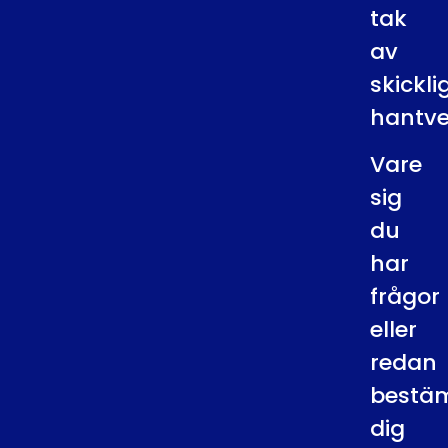
tak
av
skickl
hantve
Vare
sig
du
har
frågor
eller
redan
bestä
dig