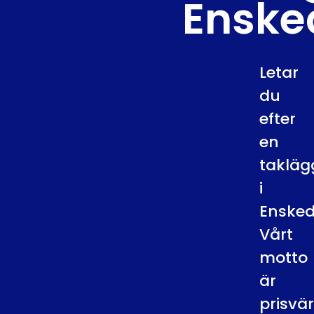
Enske
Letar
du
efter
en
takläg
i
Ensked
Vårt
motto
är
prisvä