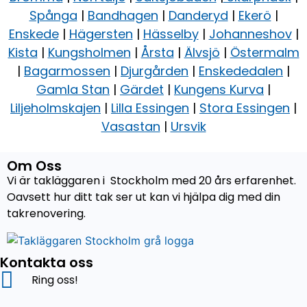
Spånga
|
Bandhagen
|
Danderyd
|
Ekerö
|
Enskede
|
Hägersten
|
Hässelby
|
Johanneshov
|
Kista
|
Kungsholmen
|
Årsta
|
Älvsjö
|
Östermalm
|
Bagarmossen
|
Djurgården
|
Enskededalen
|
Gamla Stan
|
Gärdet
|
Kungens Kurva
|
Liljeholmskajen
|
Lilla Essingen
|
Stora Essingen
|
Vasastan
|
Ursvik
Om Oss
Vi är takläggaren i Stockholm med 20 års erfarenhet.
Oavsett hur ditt tak ser ut kan vi hjälpa dig med din
takrenovering.
Kontakta oss
Ring oss!