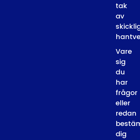
tak
av
skickl
hantve
Vare
sig
du
har
frågor
eller
redan
bestä
dig