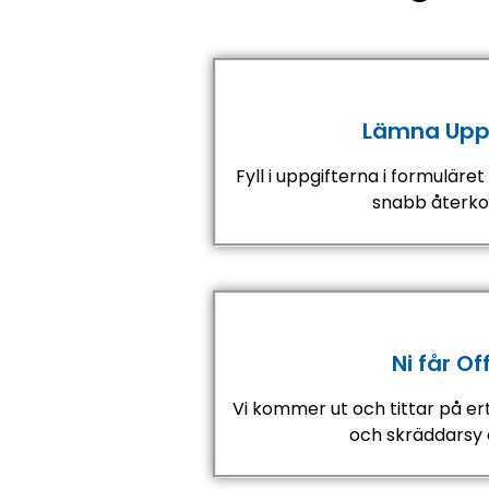
Lämna Uppg
Fyll i uppgifterna i formuläre
snabb återko
Ni får Of
Vi kommer ut och tittar på ert
och
skräddarsy e