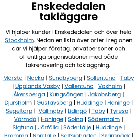
Enskededalen
takläggare
Vi hjälper kunder i Enskededalen och över hela
Stockholm
. Nedan en lista över orter i regionen
där vi hjälper företag, privatpersoner och
offentliga organisationer med både
takrenovering och takläggning.
Märsta
|
Nacka
|
Sundbyberg
|
Sollentuna
|
Täby
|
Upplands Väsby
|
Vallentuna
|
Vaxholm
|
Åkersberga
|
Kungsängen
|
Jakobsberg
|
Djursholm
|
Gustavsberg
|
Huddinge
|
Haninge
|
Segeltorp
|
Vällingby
|
Lidingö
|
Täby
|
Tyresö
|
Värmdö
|
Haninge
|
Solna
|
Södermalm
|
Sigtuna
|
Järfälla
|
Södertälje
|
Huddinge
|
Bromma
|
Norrtälje
|
Saltsjöbaden
|
Skarpnäck
|